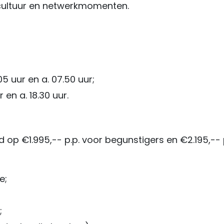
r cultuur en netwerkmomenten.
 uur en a. 07.50 uur;
 en a. 18.30 uur.
 op €1.995,-- p.p. voor begunstigers en €2.195,-- p
e;
;