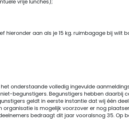
tuele vrije lunches);
hieronder aan als je 15 kg. ruimbagage bij wilt bo
an het onderstaande volledig ingevulde aanmeldings
 niet-begunstigers. Begunstigers hebben daarbij c
nstigers geldt in eerste instantie dat wij één dee
rganisatie is mogelijk voorzover er nog plaatsen b
deelnemers bedraagt dit jaar vooralsnog 35. Op b