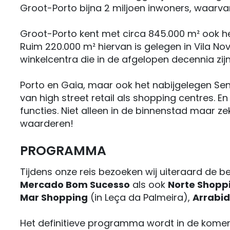
Groot-Porto bijna 2 miljoen inwoners, waarvan
Groot-Porto kent met circa 845.000 m² ook het
Ruim 220.000 m² hiervan is gelegen in Vila Nov
winkelcentra die in de afgelopen decennia zi
Porto en Gaia, maar ook het nabijgelegen Se
van high street retail als shopping centres. 
functies. Niet alleen in de binnenstad maar z
waarderen!
PROGRAMMA
Tijdens onze reis bezoeken wij uiteraard de b
Mercado Bom Sucesso
als ook
Norte Shopp
Mar Shopping
(in Leça da Palmeira),
Arrabi
Het definitieve programma wordt in de komende