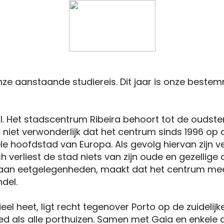
nze aanstaande studiereis. Dit jaar is onze bestem
l. Het stadscentrum Ribeira behoort tot de oudste
k niet verwonderlijk dat het centrum sinds 1996 op
e hoofdstad van Europa. Als gevolg hiervan zijn v
verliest de stad niets van zijn oude en gezellig
aan eetgelegenheden, maakt dat het centrum meer d
ndel.
ieel heet, ligt recht tegenover Porto op de zuidelij
oed als alle porthuizen. Samen met Gaia en enkele 