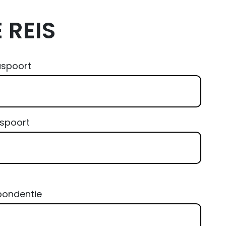
 REIS
aspoort
aspoort
pondentie